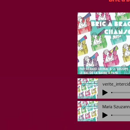
verite_interci
Maria Szuzann